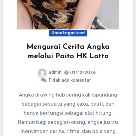
Uncategorized
Mengurai Cerita Angka
melalui Paito HK Lotto
admin
01/12/2026
Tidak ada komentar
Angka drawing hub sering kali dipandang
sebagai sesuatu yang kaku, pasti, dan
hanya berfungsi sebagai alat hitung.
Namun bagi sebagian orang, angka justru
menyimpan cerita, ritme, dan pola yang