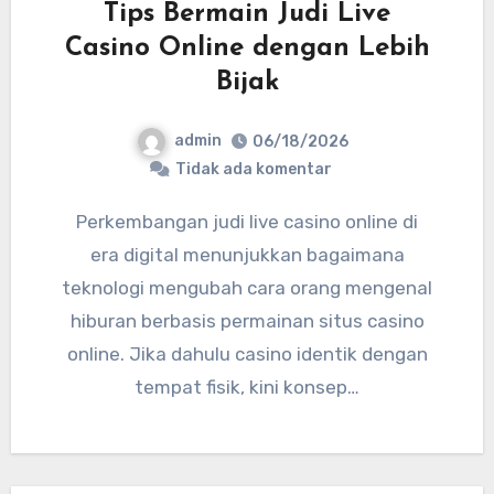
Tips Bermain Judi Live
Casino Online dengan Lebih
Bijak
admin
06/18/2026
Tidak ada komentar
Perkembangan judi live casino online di
era digital menunjukkan bagaimana
teknologi mengubah cara orang mengenal
hiburan berbasis permainan situs casino
online. Jika dahulu casino identik dengan
tempat fisik, kini konsep…