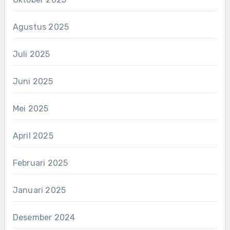
Agustus 2025
Juli 2025
Juni 2025
Mei 2025
April 2025
Februari 2025
Januari 2025
Desember 2024