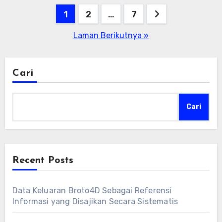
Paginasi
1
2
…
7
pos
Laman Berikutnya »
Cari
Cari
Recent Posts
Data Keluaran Broto4D Sebagai Referensi
Informasi yang Disajikan Secara Sistematis