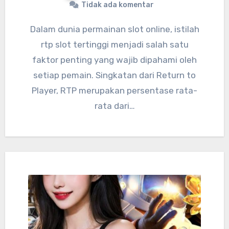
Tidak ada komentar
Dalam dunia permainan slot online, istilah
rtp slot tertinggi menjadi salah satu
faktor penting yang wajib dipahami oleh
setiap pemain. Singkatan dari Return to
Player, RTP merupakan persentase rata-
rata dari…