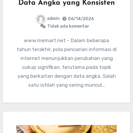
Data Angka yang Konsisten
admin
06/14/2026
Tidak ada komentar
www.memart.net – Dalam beberapa
tahun terakhir, pola pencarian informasi di
internet menunjukkan perubahan yang
cukup signifikan, terutama pada topik
yang berkaitan dengan data angka. Salah
satu istilah yang sering muncul…