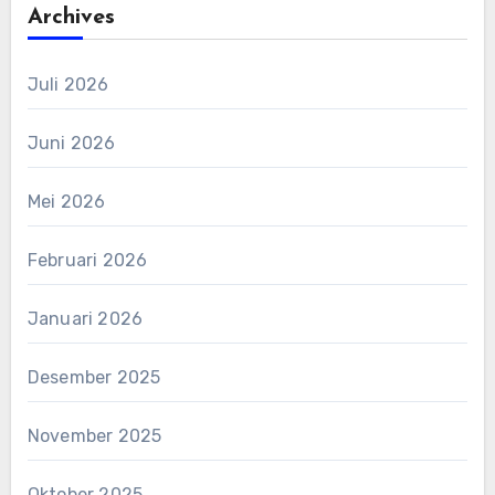
Archives
Juli 2026
Juni 2026
Mei 2026
Februari 2026
Januari 2026
Desember 2025
November 2025
Oktober 2025