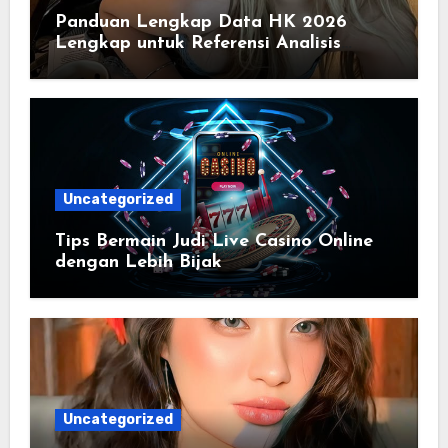
Panduan Lengkap Data HK 2026
Lengkap untuk Referensi Analisis
Harian
Uncategorized
Tips Bermain Judi Live Casino Online
dengan Lebih Bijak
Uncategorized