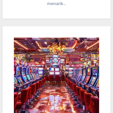
menarik…