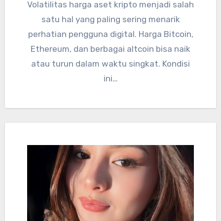
Volatilitas harga aset kripto menjadi salah
satu hal yang paling sering menarik
perhatian pengguna digital. Harga Bitcoin,
Ethereum, dan berbagai altcoin bisa naik
atau turun dalam waktu singkat. Kondisi
ini…