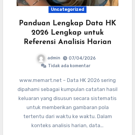
Uncategorized
Panduan Lengkap Data HK
2026 Lengkap untuk
Referensi Analisis Harian
admin
07/04/2026
Tidak ada komentar
www.memart.net – Data HK 2026 sering
dipahami sebagai kumpulan catatan hasil
keluaran yang disusun secara sistematis
untuk memberikan gambaran pola
tertentu dari waktu ke waktu. Dalam
konteks analisis harian, data…