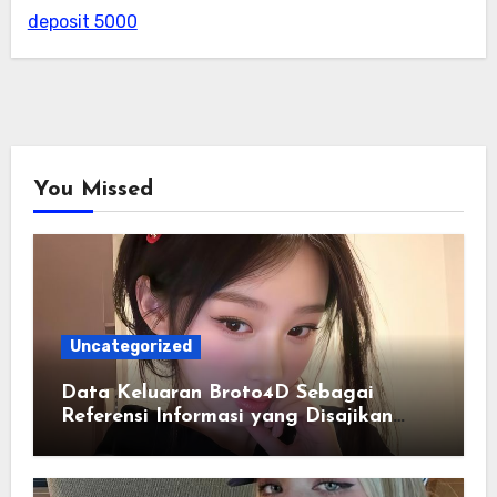
deposit 5000
You Missed
Uncategorized
Data Keluaran Broto4D Sebagai
Referensi Informasi yang Disajikan
Secara Sistematis