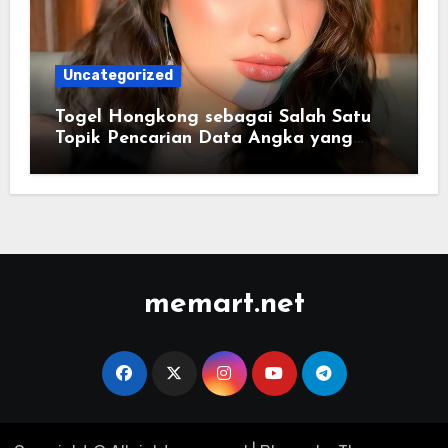
Uncategorized
Togel Hongkong sebagai Salah Satu
Topik Pencarian Data Angka yang
Konsisten
memart.net