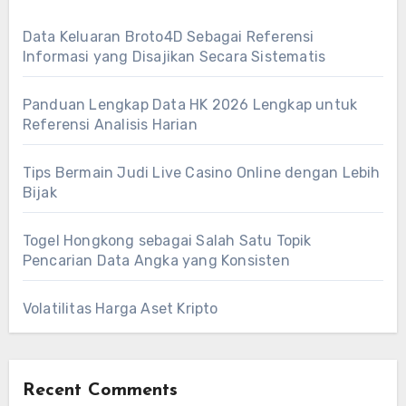
Data Keluaran Broto4D Sebagai Referensi
Informasi yang Disajikan Secara Sistematis
Panduan Lengkap Data HK 2026 Lengkap untuk
Referensi Analisis Harian
Tips Bermain Judi Live Casino Online dengan Lebih
Bijak
Togel Hongkong sebagai Salah Satu Topik
Pencarian Data Angka yang Konsisten
Volatilitas Harga Aset Kripto
Recent Comments