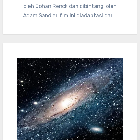
oleh Johan Renck dan dibintangi oleh
Adam Sandler, film ini diadaptasi dari…