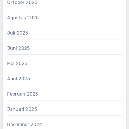
Oktober 2025
Agustus 2025
Juli 2025
Juni 2025
Mei 2025
April 2025
Februari 2025
Januari 2025
Desember 2024