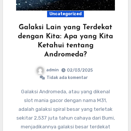
Uncategorized
Galaksi Lain yang Terdekat
dengan Kita: Apa yang Kita
Ketahui tentang
Andromeda?
admin
02/03/2025
Tidak ada komentar
Galaksi Andromeda, atau yang dikenal
slot mania gacor dengan nama M31,
adalah galaksi spiral besar yang terletak
sekitar 2,537 juta tahun cahaya dari Bumi,
menjadikannya galaksi besar terdekat