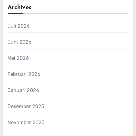
Archives
Juli 2026
Juni 2026
Mei 2026
Februari 2026
Januari 2026
Desember 2025
November 2025