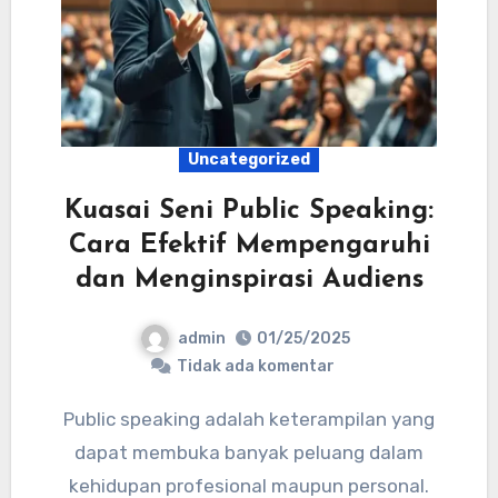
Uncategorized
Kuasai Seni Public Speaking:
Cara Efektif Mempengaruhi
dan Menginspirasi Audiens
admin
01/25/2025
Tidak ada komentar
Public speaking adalah keterampilan yang
dapat membuka banyak peluang dalam
kehidupan profesional maupun personal.