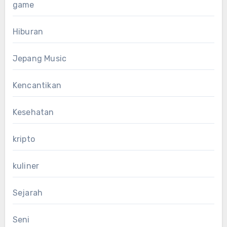
game
Hiburan
Jepang Music
Kencantikan
Kesehatan
kripto
kuliner
Sejarah
Seni