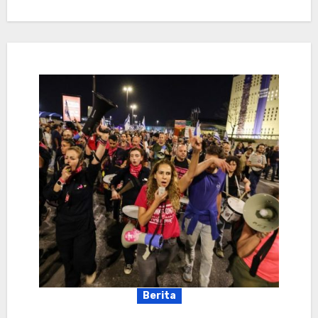
Berita