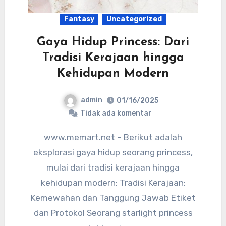
Fantasy
Uncategorized
Gaya Hidup Princess: Dari
Tradisi Kerajaan hingga
Kehidupan Modern
admin
01/16/2025
Tidak ada komentar
www.memart.net – Berikut adalah
eksplorasi gaya hidup seorang princess,
mulai dari tradisi kerajaan hingga
kehidupan modern: Tradisi Kerajaan:
Kemewahan dan Tanggung Jawab Etiket
dan Protokol Seorang starlight princess