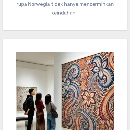
rupa Norwegia tidak hanya mencerminkan
keindahan…