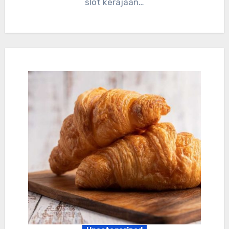
slot kerajaan…