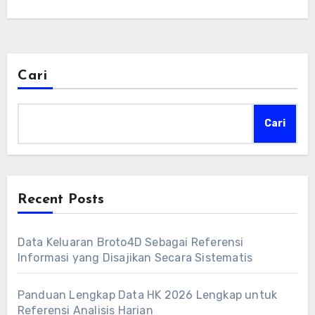
Cari
Cari
Recent Posts
Data Keluaran Broto4D Sebagai Referensi
Informasi yang Disajikan Secara Sistematis
Panduan Lengkap Data HK 2026 Lengkap untuk
Referensi Analisis Harian