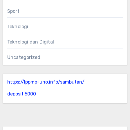
Sport
Teknologi
Teknologi dan Digital
Uncategorized
https://lppmp-uho.info/sambutan/
deposit 5000