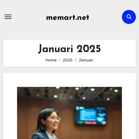
Skip
to
memart.net
content
Januari 2025
Home
2025
Januari