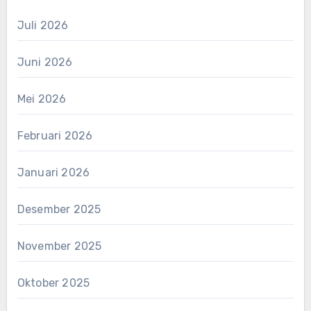
Juli 2026
Juni 2026
Mei 2026
Februari 2026
Januari 2026
Desember 2025
November 2025
Oktober 2025