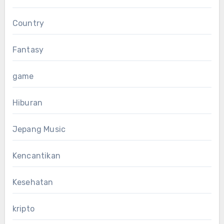
Country
Fantasy
game
Hiburan
Jepang Music
Kencantikan
Kesehatan
kripto