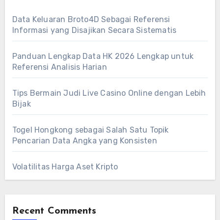
Data Keluaran Broto4D Sebagai Referensi
Informasi yang Disajikan Secara Sistematis
Panduan Lengkap Data HK 2026 Lengkap untuk
Referensi Analisis Harian
Tips Bermain Judi Live Casino Online dengan Lebih
Bijak
Togel Hongkong sebagai Salah Satu Topik
Pencarian Data Angka yang Konsisten
Volatilitas Harga Aset Kripto
Recent Comments