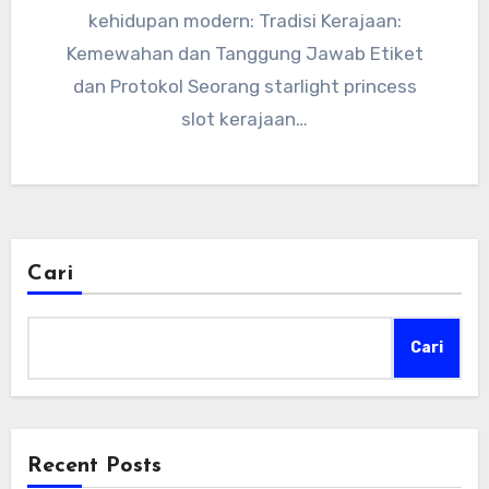
kehidupan modern: Tradisi Kerajaan:
Kemewahan dan Tanggung Jawab Etiket
dan Protokol Seorang starlight princess
slot kerajaan…
Cari
Cari
Recent Posts