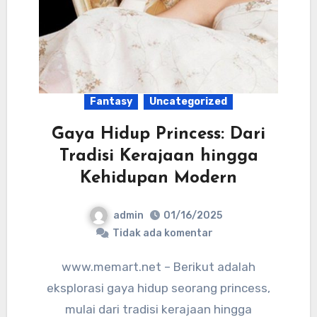
Fantasy
Uncategorized
Gaya Hidup Princess: Dari
Tradisi Kerajaan hingga
Kehidupan Modern
admin
01/16/2025
Tidak ada komentar
www.memart.net – Berikut adalah
eksplorasi gaya hidup seorang princess,
mulai dari tradisi kerajaan hingga