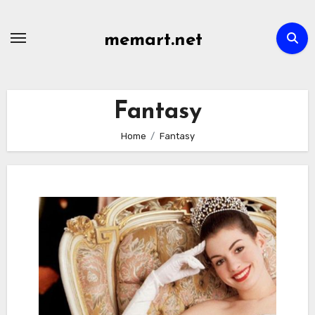
Skip
to
memart.net
content
Fantasy
Home
Fantasy