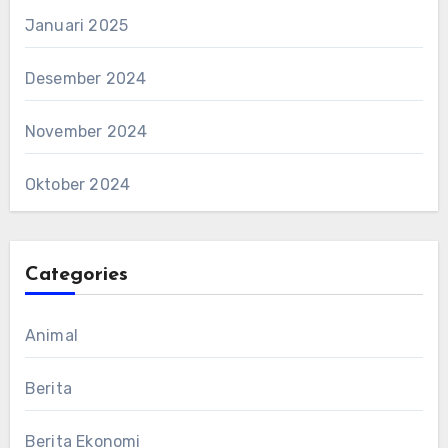
Januari 2025
Desember 2024
November 2024
Oktober 2024
Categories
Animal
Berita
Berita Ekonomi