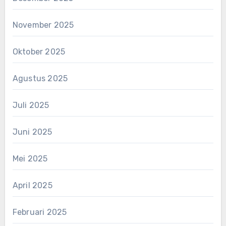
November 2025
Oktober 2025
Agustus 2025
Juli 2025
Juni 2025
Mei 2025
April 2025
Februari 2025