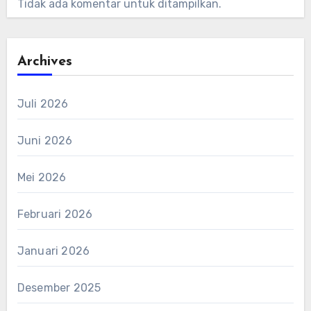
Tidak ada komentar untuk ditampilkan.
Archives
Juli 2026
Juni 2026
Mei 2026
Februari 2026
Januari 2026
Desember 2025