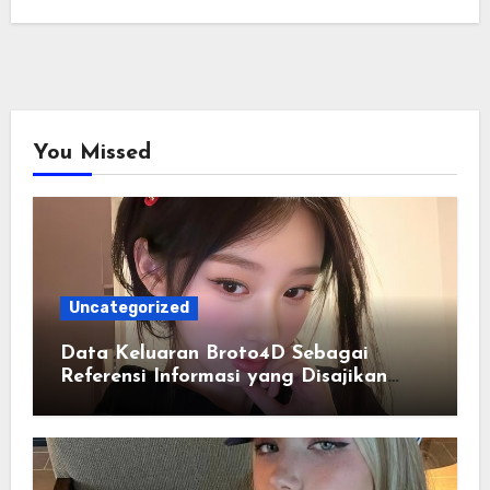
You Missed
Uncategorized
Data Keluaran Broto4D Sebagai
Referensi Informasi yang Disajikan
Secara Sistematis