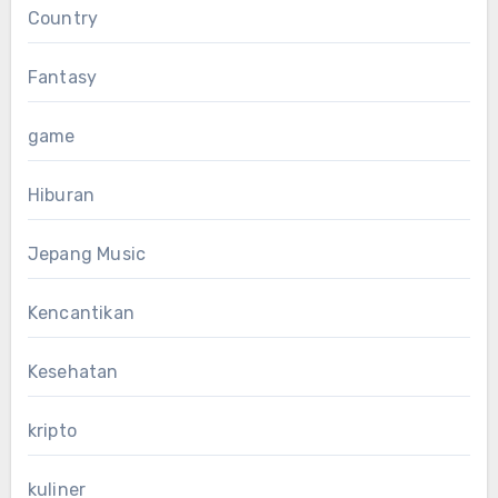
Country
Fantasy
game
Hiburan
Jepang Music
Kencantikan
Kesehatan
kripto
kuliner