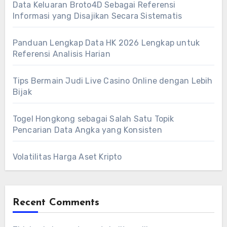
Data Keluaran Broto4D Sebagai Referensi
Informasi yang Disajikan Secara Sistematis
Panduan Lengkap Data HK 2026 Lengkap untuk
Referensi Analisis Harian
Tips Bermain Judi Live Casino Online dengan Lebih
Bijak
Togel Hongkong sebagai Salah Satu Topik
Pencarian Data Angka yang Konsisten
Volatilitas Harga Aset Kripto
Recent Comments