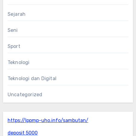
Sejarah
Seni
Sport
Teknologi
Teknologi dan Digital
Uncategorized
https://lppmp-uho.info/sambutan/
deposit 5000