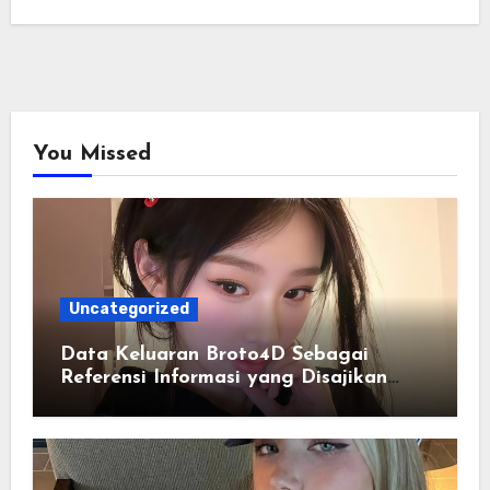
You Missed
Uncategorized
Data Keluaran Broto4D Sebagai
Referensi Informasi yang Disajikan
Secara Sistematis