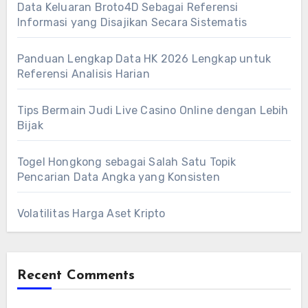
Data Keluaran Broto4D Sebagai Referensi
Informasi yang Disajikan Secara Sistematis
Panduan Lengkap Data HK 2026 Lengkap untuk
Referensi Analisis Harian
Tips Bermain Judi Live Casino Online dengan Lebih
Bijak
Togel Hongkong sebagai Salah Satu Topik
Pencarian Data Angka yang Konsisten
Volatilitas Harga Aset Kripto
Recent Comments