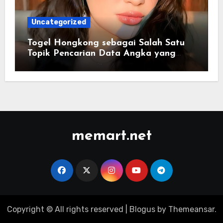
Uncategorized
Togel Hongkong sebagai Salah Satu
Topik Pencarian Data Angka yang
Konsisten
memart.net
Copyright © All rights reserved
|
Blogus
by
Themeansar
.