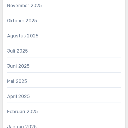
November 2025
Oktober 2025
Agustus 2025
Juli 2025
Juni 2025
Mei 2025
April 2025
Februari 2025
Januari 2025