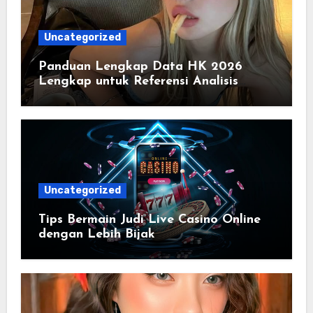
Uncategorized
Panduan Lengkap Data HK 2026
Lengkap untuk Referensi Analisis
Harian
Uncategorized
Tips Bermain Judi Live Casino Online
dengan Lebih Bijak