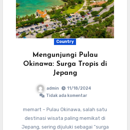
Country
Mengunjungi Pulau
Okinawa: Surga Tropis di
Jepang
admin
11/18/2024
Tidak ada komentar
memart – Pulau Okinawa, salah satu
destinasi wisata paling memikat di
Jepang, sering dijuluki sebagai “surga