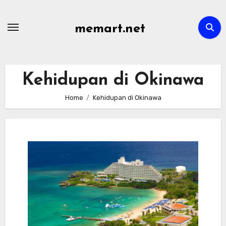
Skip
to
memart.net
content
Kehidupan di Okinawa
Home
Kehidupan di Okinawa