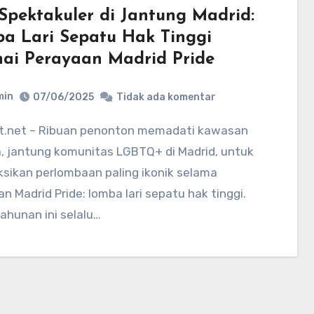
 Spektakuler di Jantung Madrid:
a Lari Sepatu Hak Tinggi
ai Perayaan Madrid Pride
min
07/06/2025
Tidak ada komentar
, jantung komunitas LGBTQ+ di Madrid, untuk
sikan perlombaan paling ikonik selama
n Madrid Pride: lomba lari sepatu hak tinggi.
ahunan ini selalu…