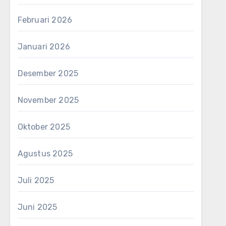
Februari 2026
Januari 2026
Desember 2025
November 2025
Oktober 2025
Agustus 2025
Juli 2025
Juni 2025