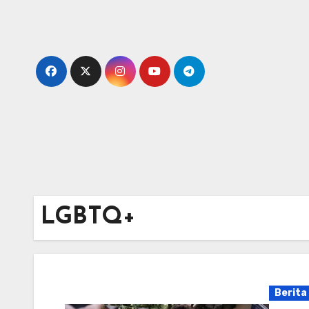
Skip
to
content
LGBTQ+
Berita