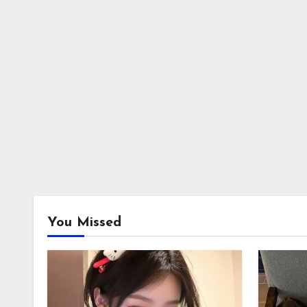
You Missed