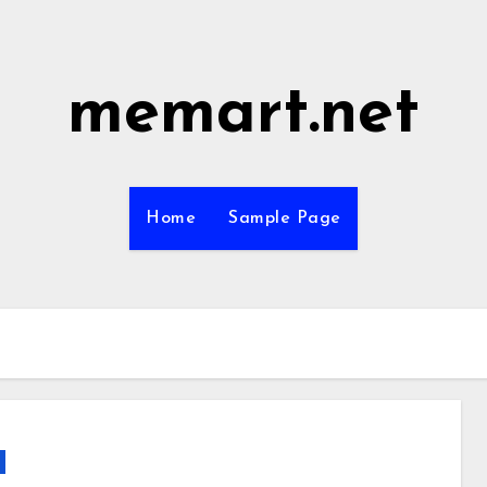
memart.net
Home
Sample Page