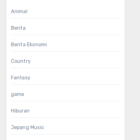
Animal
Berita
Berita Ekonomi
Country
Fantasy
game
Hiburan
Jepang Music