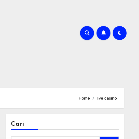
Home
live casino
Cari