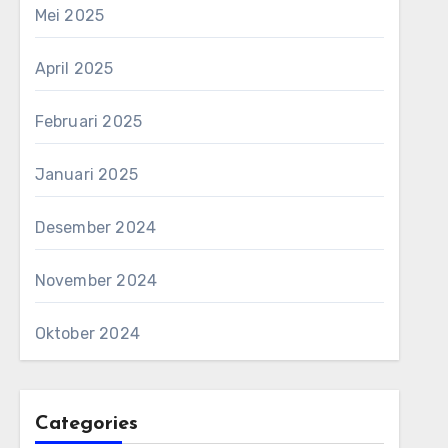
Mei 2025
April 2025
Februari 2025
Januari 2025
Desember 2024
November 2024
Oktober 2024
Categories