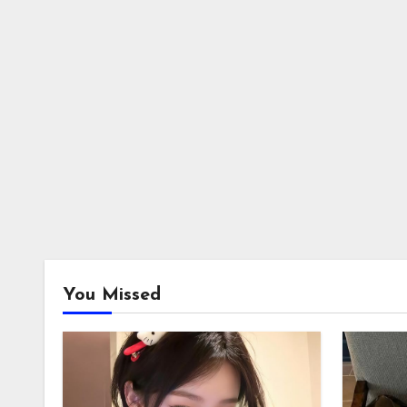
You Missed