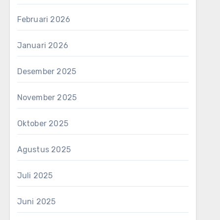
Februari 2026
Januari 2026
Desember 2025
November 2025
Oktober 2025
Agustus 2025
Juli 2025
Juni 2025