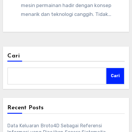
mesin permainan hadir dengan konsep
menarik dan teknologi canggih. Tidak…
Cari
Cari
Recent Posts
Data Keluaran Broto4D Sebagai Referensi