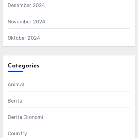
Desember 2024
November 2024
Oktober 2024
Categories
Animal
Berita
Berita Ekonomi
Country