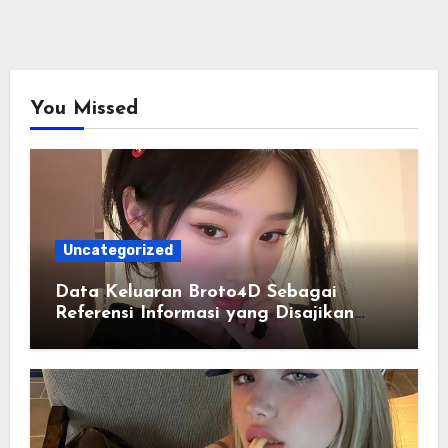
You Missed
Uncategorized
Data Keluaran Broto4D Sebagai
Referensi Informasi yang Disajikan
Secara Sistematis