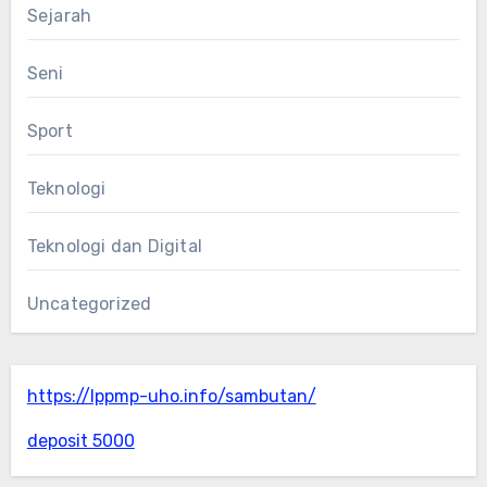
Sejarah
Seni
Sport
Teknologi
Teknologi dan Digital
Uncategorized
https://lppmp-uho.info/sambutan/
deposit 5000