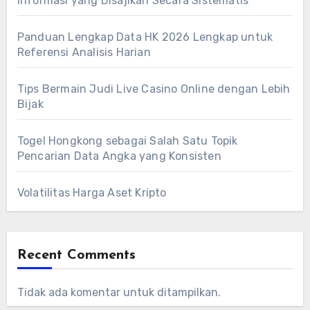
Informasi yang Disajikan Secara Sistematis
Panduan Lengkap Data HK 2026 Lengkap untuk
Referensi Analisis Harian
Tips Bermain Judi Live Casino Online dengan Lebih
Bijak
Togel Hongkong sebagai Salah Satu Topik
Pencarian Data Angka yang Konsisten
Volatilitas Harga Aset Kripto
Recent Comments
Tidak ada komentar untuk ditampilkan.