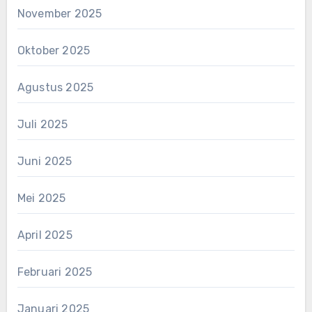
November 2025
Oktober 2025
Agustus 2025
Juli 2025
Juni 2025
Mei 2025
April 2025
Februari 2025
Januari 2025