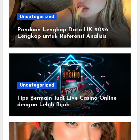
Uncategorized
Panduan Lengkap Data HK 2026
Lengkap untuk Referensi Analisis
Harian
Uncategorized
Tips Bermain Judi Live Casino Online
dengan Lebih Bijak