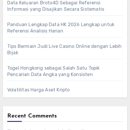
Data Keluaran Broto4D Sebagai Referensi
Informasi yang Disajikan Secara Sistematis
Panduan Lengkap Data HK 2026 Lengkap untuk
Referensi Analisis Harian
Tips Bermain Judi Live Casino Online dengan Lebih
Bijak
Togel Hongkong sebagai Salah Satu Topik
Pencarian Data Angka yang Konsisten
Volatilitas Harga Aset Kripto
Recent Comments