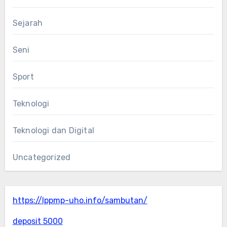
Sejarah
Seni
Sport
Teknologi
Teknologi dan Digital
Uncategorized
https://lppmp-uho.info/sambutan/
deposit 5000