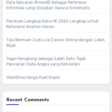
Data Keluaran Broto4D Sebagai Referensi
Informasi yang Disajikan Secara Sistematis
Panduan Lengkap Data HK 2026 Lengkap untuk
Referensi Analisis Harian
Tips Bermain Judi Live Casino Online dengan Lebih
Bijak
Togel Hongkong sebagai Salah Satu Topik
Pencarian Data Angka yang Konsisten
Volatilitas Harga Aset Kripto
Recent Comments