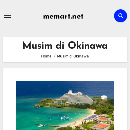
Skip
to
memart.net
content
Musim di Okinawa
Home
Musim di Okinawa