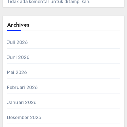
Tidak ada komentar untuk ditampilkan.
Archives
Juli 2026
Juni 2026
Mei 2026
Februari 2026
Januari 2026
Desember 2025