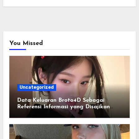
You Missed
Uncategorized
Data Keluaran Broto4D Sebagai
Referensi Informasi yang Disajikan
Secara Sistematis