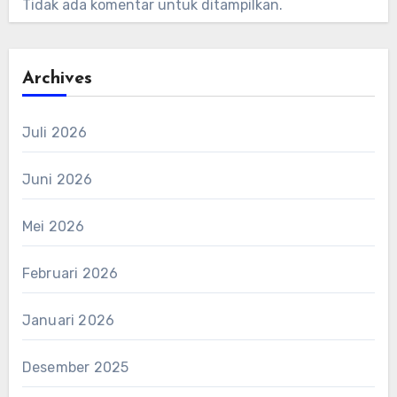
Tidak ada komentar untuk ditampilkan.
Archives
Juli 2026
Juni 2026
Mei 2026
Februari 2026
Januari 2026
Desember 2025