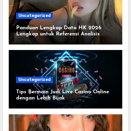
Uncategorized
Panduan Lengkap Data HK 2026
Lengkap untuk Referensi Analisis
Harian
Uncategorized
Tips Bermain Judi Live Casino Online
dengan Lebih Bijak