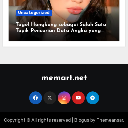
Uncategorized
Togel Hongkong sebagai Salah Satu
Topik Pencarian Data Angka yang
Konsisten
memart.net
Copyright © All rights reserved
|
Blogus
by
Themeansar
.