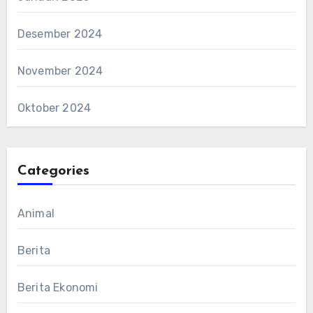
Desember 2024
November 2024
Oktober 2024
Categories
Animal
Berita
Berita Ekonomi