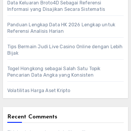
Data Keluaran Broto4D Sebagai Referensi
Informasi yang Disajikan Secara Sistematis
Panduan Lengkap Data HK 2026 Lengkap untuk
Referensi Analisis Harian
Tips Bermain Judi Live Casino Online dengan Lebih
Bijak
Togel Hongkong sebagai Salah Satu Topik
Pencarian Data Angka yang Konsisten
Volatilitas Harga Aset Kripto
Recent Comments