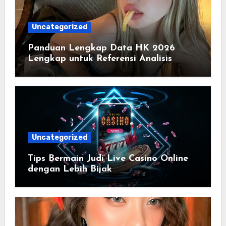
Uncategorized
Panduan Lengkap Data HK 2026
Lengkap untuk Referensi Analisis
Harian
Uncategorized
Tips Bermain Judi Live Casino Online
dengan Lebih Bijak