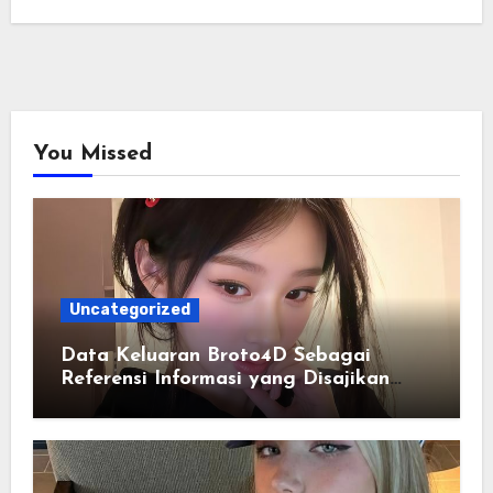
You Missed
Uncategorized
Data Keluaran Broto4D Sebagai
Referensi Informasi yang Disajikan
Secara Sistematis