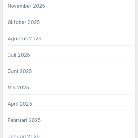
November 2025
Oktober 2025
Agustus 2025
Juli 2025
Juni 2025
Mei 2025
April 2025
Februari 2025
Januari 2025