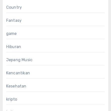
Country
Fantasy
game
Hiburan
Jepang Music
Kencantikan
Kesehatan
kripto