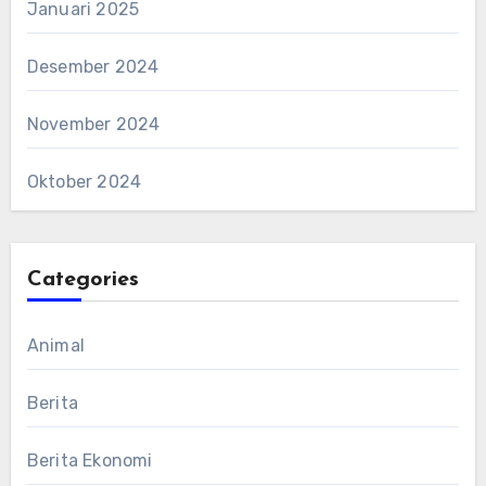
Januari 2025
Desember 2024
November 2024
Oktober 2024
Categories
Animal
Berita
Berita Ekonomi