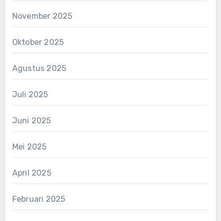
November 2025
Oktober 2025
Agustus 2025
Juli 2025
Juni 2025
Mei 2025
April 2025
Februari 2025