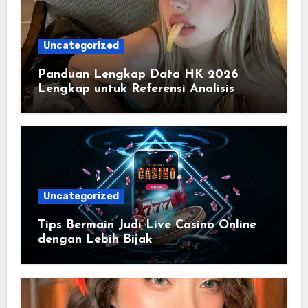
Uncategorized
Panduan Lengkap Data HK 2026
Lengkap untuk Referensi Analisis
Harian
Uncategorized
Tips Bermain Judi Live Casino Online
dengan Lebih Bijak