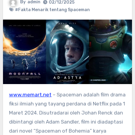
By
admin
02/12/2025
#Fakta Menarik tentang Spaceman
www.memart.net
– Spaceman adalah film drama
fiksi ilmiah yang tayang perdana di Netflix pada 1
Maret 2024. Disutradarai oleh Johan Renck dan
dibintangi oleh Adam Sandler, film ini diadaptasi
dari novel “Spaceman of Bohemia” karya