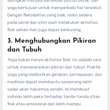
seringkali menjadi penyebab postur buruk, dan
yoga bertujuan untuk memperbaiki hal tersebut.
Dengan fleksibilitas yang baik, risiko cedera
pada sendi dan otot saat melakukan aktivitas
fisik sehari-hari juga dapat berkurang.
3.
Menghubungkan Pikiran
dan Tubuh
Yoga bukan hanya aktivitas fisik; itu adalah cara
untuk menyelaraskan pikiran dan tubuh. Praktik
yoga yang melibatkan gerakan, pernapasan, dan
meditasi dapat membantu seseorang lebih
sadar akan tubuhnya sendiri. Ini membuat
individu lebih peka terhadap tanda-tanda stres
fisik atau emosional dan lebih mampu