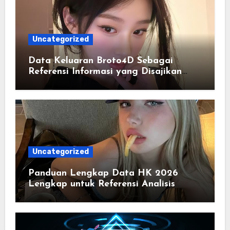
Uncategorized
Data Keluaran Broto4D Sebagai
Referensi Informasi yang Disajikan
Secara Sistematis
Uncategorized
Panduan Lengkap Data HK 2026
Lengkap untuk Referensi Analisis
Harian