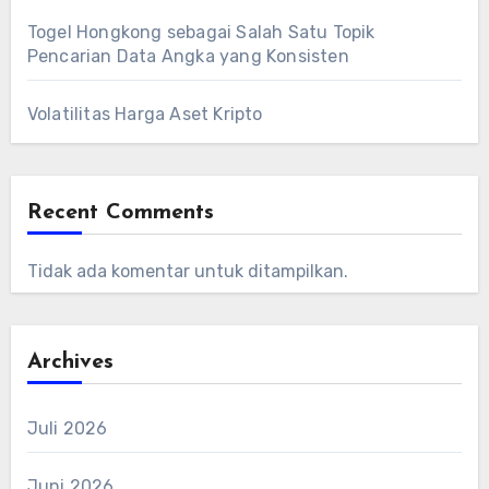
Togel Hongkong sebagai Salah Satu Topik
Pencarian Data Angka yang Konsisten
Volatilitas Harga Aset Kripto
Recent Comments
Tidak ada komentar untuk ditampilkan.
Archives
Juli 2026
Juni 2026