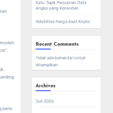
Satu Topik Pencarian Data
Angka yang Konsisten
gkan
Volatilitas Harga Aset Kripto
 mudah.
Recent Comments
or”.
Tidak ada komentar untuk
ditampilkan.
di,
banding
Archives
Juli 2026
 perlu