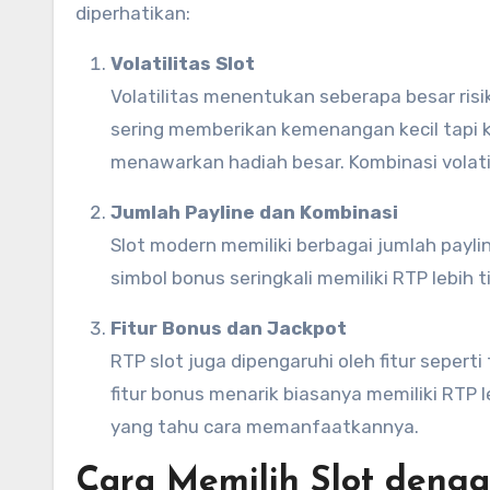
diperhatikan:
Volatilitas Slot
Volatilitas menentukan seberapa besar risi
sering memberikan kemenangan kecil tapi ko
menawarkan hadiah besar. Kombinasi volat
Jumlah Payline dan Kombinasi
Slot modern memiliki berbagai jumlah payli
simbol bonus seringkali memiliki RTP lebih 
Fitur Bonus dan Jackpot
RTP slot juga dipengaruhi oleh fitur seperti 
fitur bonus menarik biasanya memiliki RTP
yang tahu cara memanfaatkannya.
Cara Memilih Slot denga