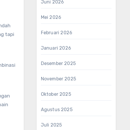
Juni 2026
Mei 2026
endah
Februari 2026
g tapi
Januari 2026
Desember 2025
mbinasi
November 2025
Oktober 2025
engan
main
Agustus 2025
Juli 2025