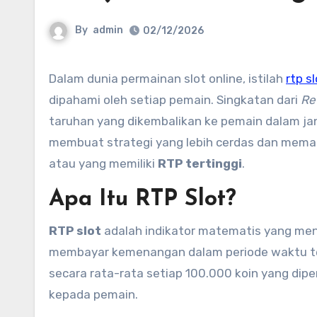
By
admin
02/12/2026
Dalam dunia permainan slot online, istilah
rtp s
dipahami oleh setiap pemain. Singkatan dari
Re
taruhan yang dikembalikan ke pemain dalam j
membuat strategi yang lebih cerdas dan mem
atau yang memiliki
RTP tertinggi
.
Apa Itu RTP Slot?
RTP slot
adalah indikator matematis yang me
membayar kemenangan dalam periode waktu terte
secara rata-rata setiap 100.000 koin yang dip
kepada pemain.