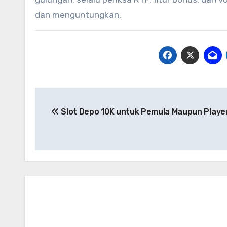
dan menguntungkan.
Navigasi
Slot Depo 10K untuk Pemula Maupun Playe
pos