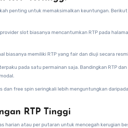
kah penting untuk memaksimalkan keuntungan. Berikut
p provider slot biasanya mencantumkan RTP pada halam
nal biasanya memiliki RTP yang fair dan diuji secara resmi
terpaku pada satu permainan saja. Bandingkan RTP dan p
modal.
s dan free spin seringkali lebih menguntungkan daripad
engan RTP Tinggi
as harian atau per putaran untuk mencegah kerugian bes