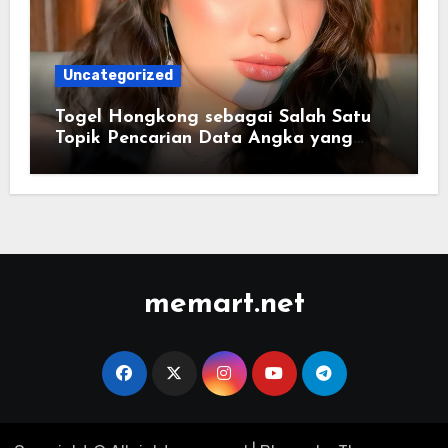
Uncategorized
Togel Hongkong sebagai Salah Satu
Topik Pencarian Data Angka yang
Konsisten
memart.net