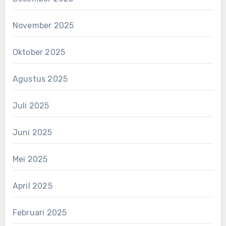
November 2025
Oktober 2025
Agustus 2025
Juli 2025
Juni 2025
Mei 2025
April 2025
Februari 2025