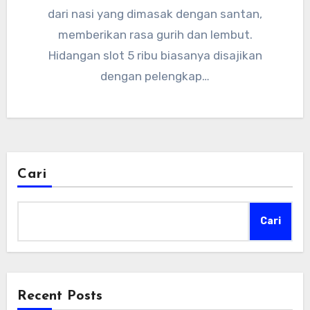
dari nasi yang dimasak dengan santan,
memberikan rasa gurih dan lembut.
Hidangan slot 5 ribu biasanya disajikan
dengan pelengkap…
Cari
Cari
Recent Posts