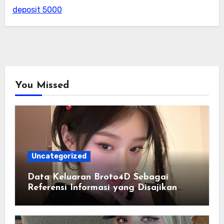
deposit 5000
You Missed
Uncategorized
Data Keluaran Broto4D Sebagai
Referensi Informasi yang Disajikan
Secara Sistematis