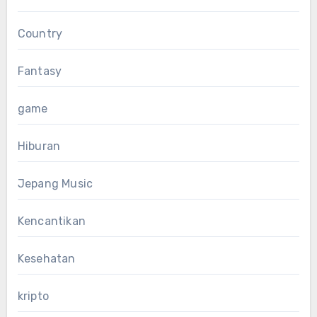
Country
Fantasy
game
Hiburan
Jepang Music
Kencantikan
Kesehatan
kripto