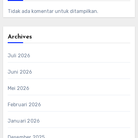
Tidak ada komentar untuk ditampilkan.
Archives
Juli 2026
Juni 2026
Mei 2026
Februari 2026
Januari 2026
Desember 2025