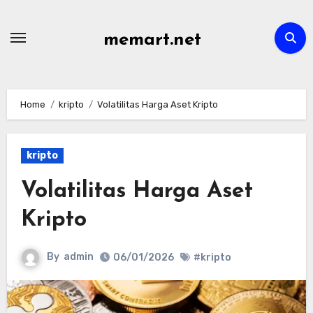
Skip
to
memart.net
content
Home
kripto
Volatilitas Harga Aset Kripto
kripto
Volatilitas Harga Aset
Kripto
By
admin
06/01/2026
#kripto