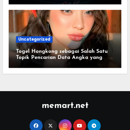
Uncategorized
Togel Hongkong sebagai Salah Satu
Topik Pencarian Data Angka yang
Konsisten
memart.net