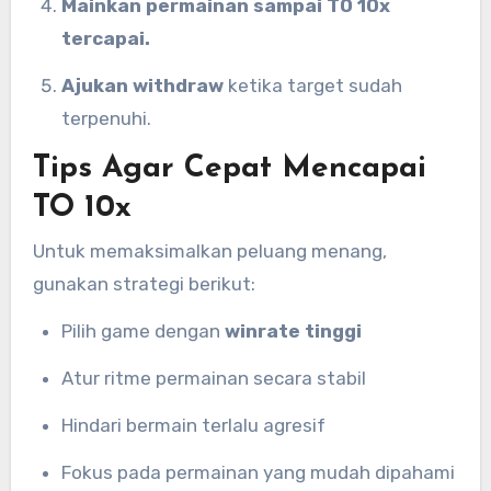
Mainkan permainan sampai TO 10x
tercapai.
Ajukan withdraw
ketika target sudah
terpenuhi.
Tips Agar Cepat Mencapai
TO 10x
Untuk memaksimalkan peluang menang,
gunakan strategi berikut:
Pilih game dengan
winrate tinggi
Atur ritme permainan secara stabil
Hindari bermain terlalu agresif
Fokus pada permainan yang mudah dipahami