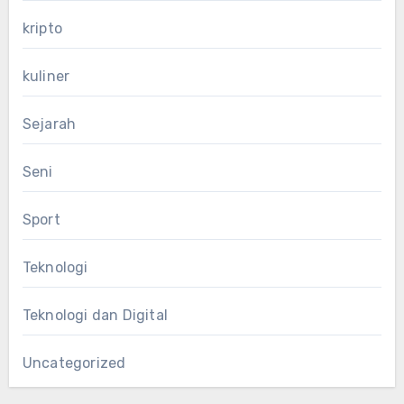
kripto
kuliner
Sejarah
Seni
Sport
Teknologi
Teknologi dan Digital
Uncategorized