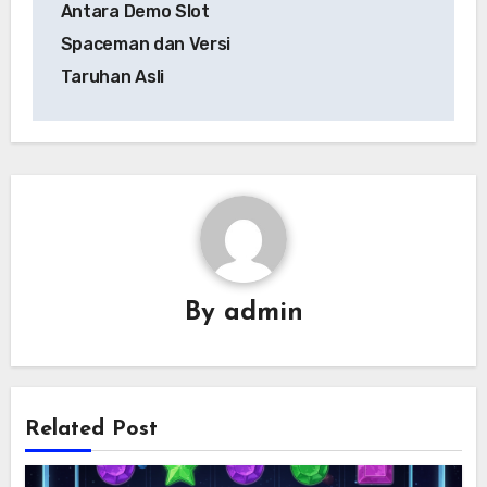
Antara Demo Slot
Spaceman dan Versi
Taruhan Asli
By
admin
Related Post