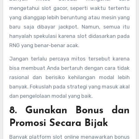
mengetahui slot gacor, seperti waktu tertentu
yang dianggap lebih beruntung atau mesin yang
baru saja dibayar jackpot. Namun, semua itu
hanyalah spekulasi karena slot didasarkan pada
RNG yang benar-benar acak.
Jangan terlalu percaya mitos tersebut karena
bisa membuat Anda bertaruh dengan cara tidak
rasional dan berisiko kehilangan modal lebih
banyak. Fokuslah pada strategi yang masuk akal
dan pengelolaan modal yang baik.
8. Gunakan Bonus dan
Promosi Secara Bijak
Banyak platform slot online menawarkan bonus