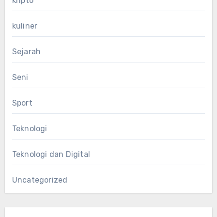
kripto
kuliner
Sejarah
Seni
Sport
Teknologi
Teknologi dan Digital
Uncategorized