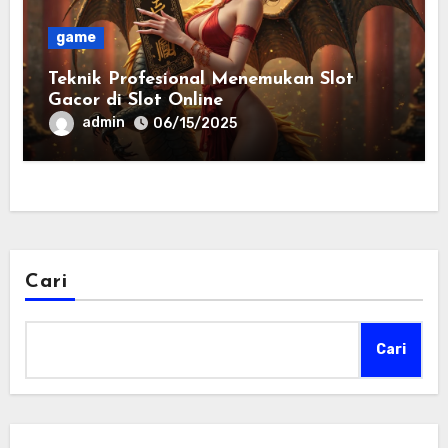
game
Teknik Profesional Menemukan Slot
Gacor di Slot Online
admin
06/15/2025
Cari
Cari