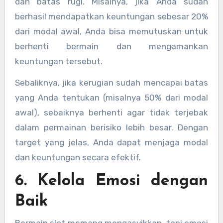
dan batas rugi. Misalnya, jika Anda sudah
berhasil mendapatkan keuntungan sebesar 20%
dari modal awal, Anda bisa memutuskan untuk
berhenti bermain dan mengamankan
keuntungan tersebut.
Sebaliknya, jika kerugian sudah mencapai batas
yang Anda tentukan (misalnya 50% dari modal
awal), sebaiknya berhenti agar tidak terjebak
dalam permainan berisiko lebih besar. Dengan
target yang jelas, Anda dapat menjaga modal
dan keuntungan secara efektif.
6. Kelola Emosi dengan
Baik
Bermain slot memang mengasyikkan, tapi emosi