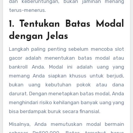
dan keberuntungan, bukan jaminan menang
terus-menerus.
1. Tentukan Batas Modal
dengan Jelas
Langkah paling penting sebelum mencoba slot
gacor adalah menentukan batas modal atau
bankroll Anda. Modal ini adalah uang yang
memang Anda siapkan khusus untuk berjudi,
bukan uang kebutuhan pokok atau dana
darurat. Dengan menetapkan batas modal, Anda
menghindari risiko kehilangan banyak uang yang
bisa berdampak buruk secara finansial.
Misalnya, Anda memutuskan modal bermain